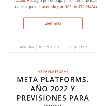
427,5$/Acc
algo por debajo, pero creo que más
realista que el
obtenido por DCF de 470,9$/Acc
Leer más
/
/
04/02/2024
0 COMENTARIOS
POR
JMDURBA
META PLATFORMS
META PLATFORMS.
AÑO 2022 Y
PREVISIONES PARA