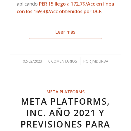
aplicando
PER 15 llego a 172,7$/Acc en línea
con los 169,3$/Acc obtenidos por DCF
.
Leer más
/
/
02/02/2023
0 COMENTARIOS
POR
JMDURBA
META PLATFORMS
META PLATFORMS,
INC. AÑO 2021 Y
PREVISIONES PARA