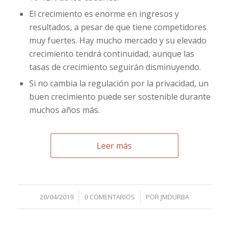
El crecimiento es enorme en ingresos y
resultados, a pesar de que tiene competidores
muy fuertes. Hay mucho mercado y su elevado
crecimiento tendrá continuidad, aunque las
tasas de crecimiento seguirán disminuyendo.
Si no cambia la regulación por la privacidad, un
buen crecimiento puede ser sostenible durante
muchos años más.
Leer más
/
/
20/04/2019
0 COMENTARIOS
POR
JMDURBA