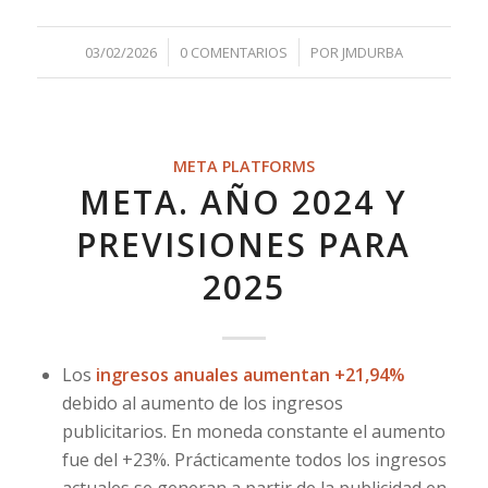
/
/
03/02/2026
0 COMENTARIOS
POR
JMDURBA
META PLATFORMS
META. AÑO 2024 Y
PREVISIONES PARA
2025
Los
ingresos anuales aumentan +21,94%
debido al aumento de los ingresos
publicitarios. En moneda constante el aumento
fue del +23%. Prácticamente todos los ingresos
actuales se generan a partir de la publicidad en