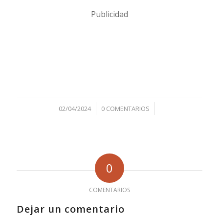
Publicidad
/
/
02/04/2024
0 COMENTARIOS
0
COMENTARIOS
Dejar un comentario