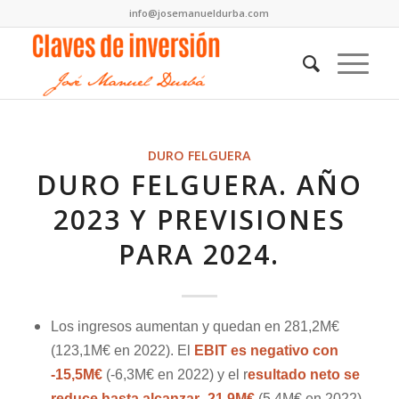
info@josemanueldurba.com
DURO FELGUERA
DURO FELGUERA. AÑO
2023 Y PREVISIONES
PARA 2024.
Los ingresos aumentan y quedan en 281,2M€
(123,1M€ en 2022). El
EBIT
es
negativo con
-15,5M€
(-6,3M€ en 2022) y el r
esultado neto se
reduce hasta alcanzar -21,9M€
(5,4M€ en 2022)