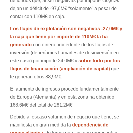
de fondos que, al ser negativas por importe -30,9M€
dejan un déficit de -97,6M€ “solamente” a pesar de
contar con 110M€ en caja.
Los flujos de explotación son negativos -27,0M€ y
la caja que tiene por importe de 110M€ la ha
generado
con dinero procedente de los flujos de
inversión (deberíamos llamarles de desinversión en
este caso) por importe 24,0M€ y
sobre todo por los
flujos de financiación (ampliación de capital)
que
le generan otros 88,9M€.
El aumento de ingresos procede fundamentalmente
de Europa (Alemania) y en esta zona ha obtenido
168,6M€ del total de 281,2M€.
Debido al escaso volumen de negocio que tiene, se
manifiesta en gran medida la
dependencia de
pocos clientes
, de forma que, los que representan