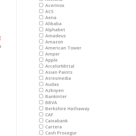
Acerinox
ACS
Aena
Alibaba
Alphabet
Amadeus
€
Amazon
o
American Tower
Amper
Apple
ArcelorMittal
Asian Paints
Atresmedia
Audax
i
Azkoyen
Bankinter
BBVA
Berkshire Hathaway
CAF
Caixabank
Cartera
Cash Prosegur