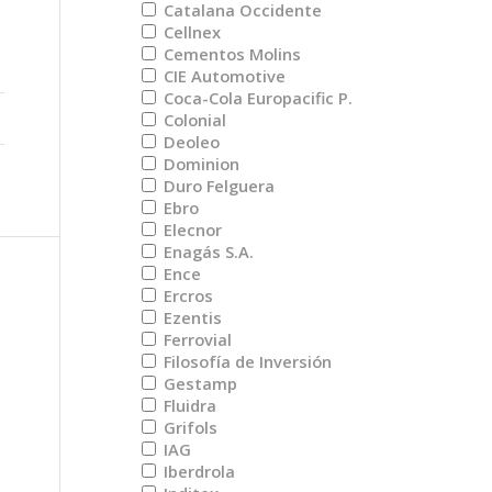
Catalana Occidente
Cellnex
Cementos Molins
CIE Automotive
Coca-Cola Europacific P.
Colonial
Deoleo
Dominion
Duro Felguera
Ebro
Elecnor
Enagás S.A.
Ence
Ercros
Ezentis
Ferrovial
Filosofía de Inversión
Gestamp
Fluidra
Grifols
IAG
Iberdrola