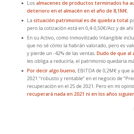
Los
almacenes de productos terminados ha 
deterioro en el almacén en el año de 8,1M€.
La
situación patrimonial es de quiebra total
po
pero la cotización está en 0,4-0,50€/Acc y de ahí 
En su Activo, como Inmovilizado Intangible incl
que no sé cómo la habrán valorado, pero es val
y pierde un -42% de las ventas.
Dudo de que al 
les obliga a reducirla, el patrimonio quedaría m
Por decir algo bueno
, EBITDA de 0,2M€ y que a
2021 “robusto y rentable” en el negocio de “Pren
recuperación en el 2S de 2021. Pero en mi opin
recuperará nada
en 2021 ni en los años sigui