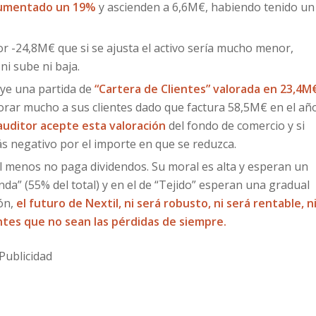
aumentado un 19%
y ascienden a 6,6M€, habiendo tenido un
r -24,8M€ que si se ajusta el activo sería mucho menor,
ni sube ni baja.
uye una partida de
“Cartera de Clientes” valorada en 23,4M
orar mucho a sus clientes dado que factura 58,5M€ en el añ
auditor acepte esta valoración
del fondo de comercio y si
ás negativo por el importe en que se reduzca.
l menos no paga dividendos. Su moral es alta y esperan un
da” (55% del total) y en el de “Tejido” esperan una gradual
ión,
el futuro de Nextil, ni será robusto, ni será rentable, n
entes
que no sean las pérdidas de siempre.
Publicidad