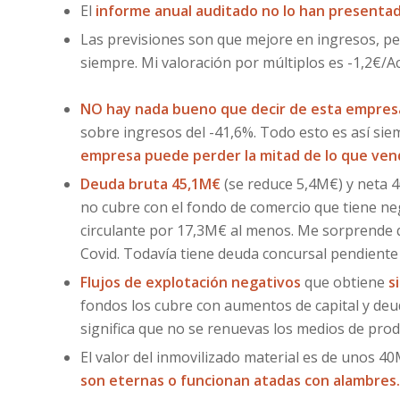
El
informe anual auditado no lo han presenta
Las previsiones son que mejore en ingresos, per
siempre. Mi valoración por múltiplos es -1,2€/Ac
NO hay nada bueno que decir de esta empres
sobre ingresos del -41,6%. Todo esto es así si
empresa puede perder la mitad de lo que ve
Deuda bruta 45,1M€
(se reduce 5,4M€) y neta 
no cubre con el fondo de comercio que tiene ne
circulante por 17,3M€ al menos. Me sorprende
Covid. Todavía tiene deuda concursal pendient
Flujos de explotación negativos
que obtiene
s
fondos los cubre con aumentos de capital y deud
significa que no se renuevas los medios de pro
El valor del inmovilizado material es de unos 4
son eternas o funcionan atadas con alambres.