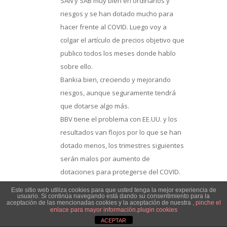
SAN y SAB muy bien en ordinarios y
riesgos y se han dotado mucho para
hacer frente al COVID. Luego voy a
colgar el artículo de precios objetivo que
publico todos los meses donde hablo
sobre ello.
Bankia bien, creciendo y mejorando
riesgos, aunque seguramente tendrá
que dotarse algo más.
BBV tiene el problema con EE.UU. y los
resultados van flojos por lo que se han
dotado menos, los trimestres siguientes
serán malos por aumento de
dotaciones para protegerse del COVID.
Caixabank mal, bajando resultados
Este sitio web utiliza cookies para que usted tenga la mejor experiencia de
usuario. Si continúa navegando está dando su consentimiento para la
ordinarios y dejando riesgos igual,
aceptación de las mencionadas cookies y la aceptación de nuestra
, pinche el
enlace para mayor información.
plugin cookies
tendrá que dotarse mucho más por
ACEPTAR
COVID porque apenas lo ha hecho.