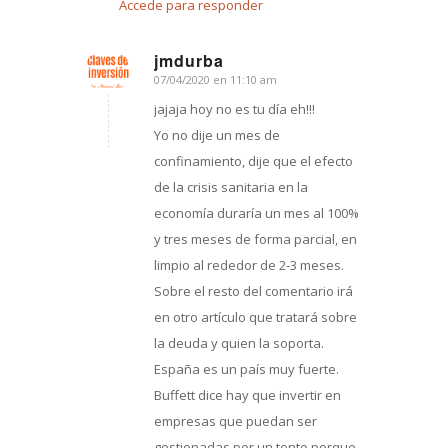
Accede para responder
jmdurba
07/04/2020 en 11:10 am
Dice:
jajaja hoy no es tu día eh!!!
Yo no dije un mes de
confinamiento, dije que el efecto
de la crisis sanitaria en la
economía duraría un mes al 100%
y tres meses de forma parcial, en
limpio al rededor de 2-3 meses.
Sobre el resto del comentario irá
en otro artículo que tratará sobre
la deuda y quien la soporta.
España es un país muy fuerte.
Buffett dice hay que invertir en
empresas que puedan ser
gestionadas por un tonto porque