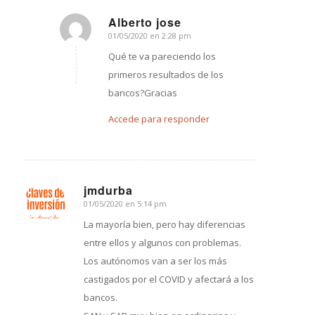
Alberto jose
01/05/2020 en 2:28 pm
Dice:
Qué te va pareciendo los
primeros resultados de los
bancos?Gracias
Accede para responder
jmdurba
01/05/2020 en 5:14 pm
Dice:
La mayoría bien, pero hay diferencias
entre ellos y algunos con problemas.
Los autónomos van a ser los más
castigados por el COVID y afectará a los
bancos.