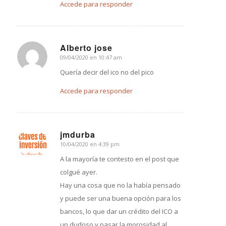
Accede para responder
Alberto jose
09/04/2020 en 10:47 am
Dice:
Quería decir del ico no del pico
Accede para responder
jmdurba
10/04/2020 en 4:39 pm
Dice:
A la mayoría te contesto en el post que
colgué ayer.
Hay una cosa que no la había pensado
y puede ser una buena opción para los
bancos, lo que dar un crédito del ICO a
un dudoso y pasar la morosidad al