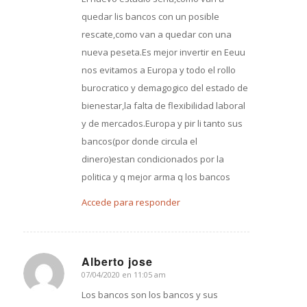
quedar lis bancos con un posible
rescate,como van a quedar con una
nueva peseta.Es mejor invertir en Eeuu
nos evitamos a Europa y todo el rollo
burocratico y demagogico del estado de
bienestar,la falta de flexibilidad laboral
y de mercados.Europa y pir li tanto sus
bancos(por donde circula el
dinero)estan condicionados por la
politica y q mejor arma q los bancos
Accede para responder
Alberto jose
07/04/2020 en 11:05 am
Dice:
Los bancos son los bancos y sus