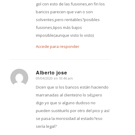
gol con esto de las fusiones,en fin los
bancos parecen que van o son
solventes,pero rentables?posibles
fusiones,tipos más bajos
imposible(aunque visto lo visto)
Accede para responder
Alberto jose
09/04/2020 en 10:46 am
Dice:
Dicen que si los bancos están haciendo
marranadas al cliente(no lo sé),pero
digo yo que si alguno dudoso no
pueden sustituirlo por otro del pico y así
se pasa la morosidad al estado?eso
sería legal?