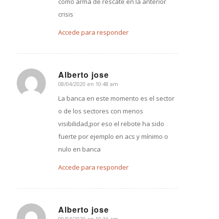
como arma de rescate en la anterior
crisis
Accede para responder
Alberto jose
08/04/2020 en 10:48 am
Dice:
La banca en este momento es el sector
o de los sectores con menos
visibilidad,por eso el rebote ha sido
fuerte por ejemplo en acs y mínimo o
nulo en banca
Accede para responder
Alberto jose
09/04/2020 en 10:36 am