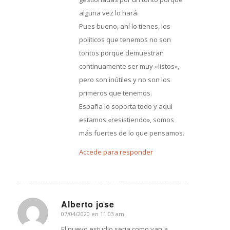
alguna vez lo hará.
Pues bueno, ahí lo tienes, los
políticos que tenemos no son
tontos porque demuestran
continuamente ser muy «listos»,
pero son inútiles y no son los
primeros que tenemos.
España lo soporta todo y aquí
estamos «resistiendo», somos
más fuertes de lo que pensamos.
Accede para responder
Alberto jose
07/04/2020 en 11:03 am
Dice:
El nuevo estudio seria,como van a