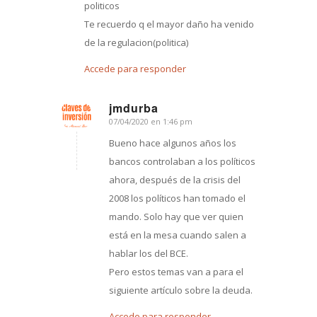
politicos
Te recuerdo q el mayor daño ha venido
de la regulacion(politica)
Accede para responder
jmdurba
07/04/2020 en 1:46 pm
Dice:
Bueno hace algunos años los
bancos controlaban a los políticos
ahora, después de la crisis del
2008 los políticos han tomado el
mando. Solo hay que ver quien
está en la mesa cuando salen a
hablar los del BCE.
Pero estos temas van a para el
siguiente artículo sobre la deuda.
Accede para responder