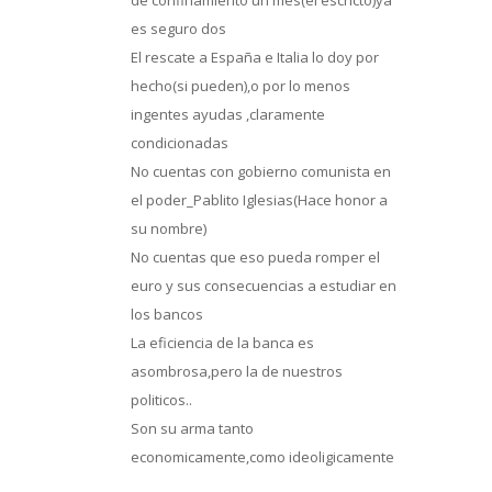
de confinamiento un mes(el escricto)ya
es seguro dos
El rescate a España e Italia lo doy por
hecho(si pueden),o por lo menos
ingentes ayudas ,claramente
condicionadas
No cuentas con gobierno comunista en
el poder_Pablito Iglesias(Hace honor a
su nombre)
No cuentas que eso pueda romper el
euro y sus consecuencias a estudiar en
los bancos
La eficiencia de la banca es
asombrosa,pero la de nuestros
politicos..
Son su arma tanto
economicamente,como ideoligicamente