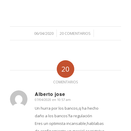
/
/
06/04/2020
20 COMENTARIOS
20
COMENTARIOS
Alberto jose
07/04/2020 en 10:57 am
Dice:
Un hurra por los bancos,q ha hecho
daño a los bancos?la regulación
Eres un optimista incansable,hablabas