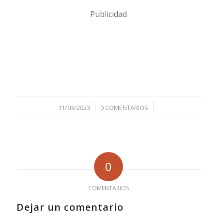
Publicidad
/
/
11/03/2023
0 COMENTARIOS
0
COMENTARIOS
Dejar un comentario