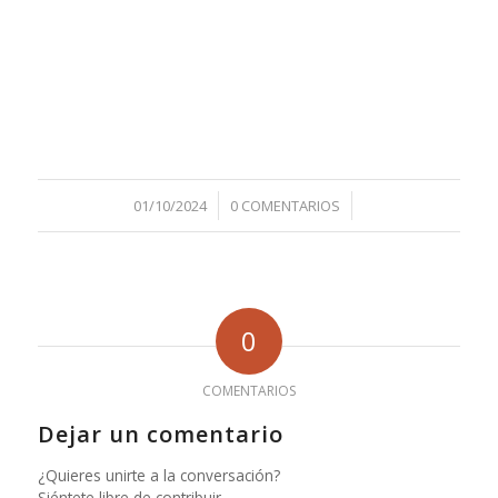
/
/
01/10/2024
0 COMENTARIOS
0
COMENTARIOS
Dejar un comentario
¿Quieres unirte a la conversación?
Siéntete libre de contribuir