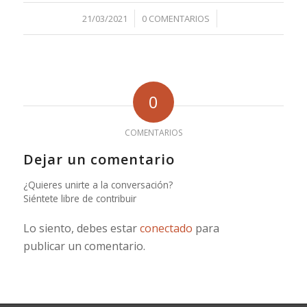
/
/
21/03/2021
0 COMENTARIOS
0
COMENTARIOS
Dejar un comentario
¿Quieres unirte a la conversación?
Siéntete libre de contribuir
Lo siento, debes estar
conectado
para
publicar un comentario.