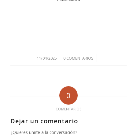
/
/
11/04/2025
0 COMENTARIOS
0
COMENTARIOS
Dejar un comentario
¿Quieres unirte a la conversación?