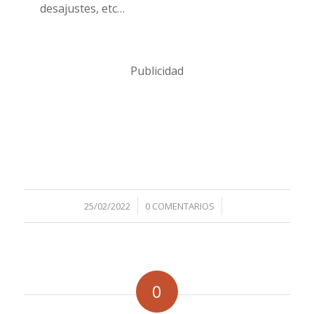
desajustes, etc…
Publicidad
/
/
25/02/2022
0 COMENTARIOS
0