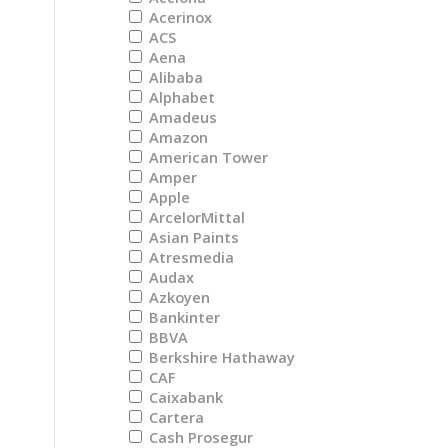
Acerinox
ACS
Aena
Alibaba
Alphabet
Amadeus
Amazon
American Tower
Amper
Apple
ArcelorMittal
Asian Paints
Atresmedia
Audax
Azkoyen
Bankinter
BBVA
Berkshire Hathaway
CAF
Caixabank
Cartera
Cash Prosegur