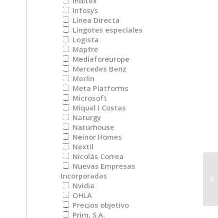
Inditex
Infosys
Línea Directa
Lingotes especiales
Logista
Mapfre
Mediaforeurope
Mercedes Benz
Merlin
Meta Platforms
Microsoft
Miquel i Costas
Naturgy
Naturhouse
Neinor Homes
Nextil
Nicolás Correa
Nuevas Empresas
BB
Incorporadas
20
Nvidia
OHLA
Precios objetivo
Prim, S.A.