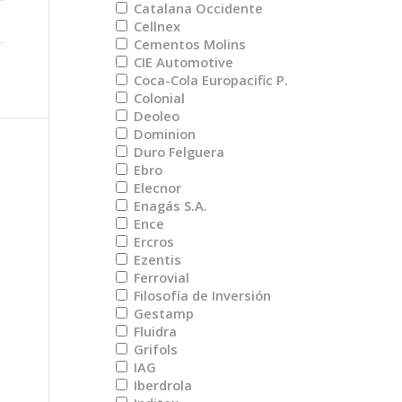
Catalana Occidente
Cellnex
Cementos Molins
CIE Automotive
Coca-Cola Europacific P.
Colonial
Deoleo
Dominion
Duro Felguera
Ebro
Elecnor
Enagás S.A.
Ence
Ercros
Ezentis
Ferrovial
Filosofía de Inversión
Gestamp
Fluidra
Grifols
IAG
Iberdrola