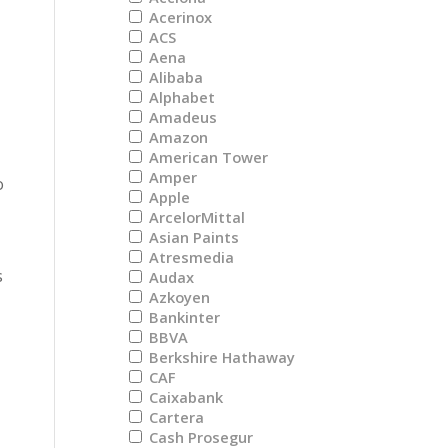
Acerinox
ACS
Aena
Alibaba
Alphabet
Amadeus
Amazon
American Tower
Amper
o
Apple
ArcelorMittal
Asian Paints
Atresmedia
s
Audax
Azkoyen
Bankinter
BBVA
Berkshire Hathaway
CAF
Caixabank
Cartera
Cash Prosegur