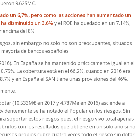
fueron 9.625M€.
ado un 6,7%, pero como las acciones han aumentado un
a ha disminuido un 3,6%
y el ROE ha quedado en un 7,14%,
r encima del 8%.
esgos, sin embargo no solo no son preocupantes, situados
la mayoría de bancos españoles.
016). En España se ha mantenido prácticamente igual en el
 10,75%. La cobertura está en el 66,2%, cuando en 2016 era
48,7% y en España el SAN tiene unas provisiones del 46%.
amente.
n dotar (10.533M€ en 2017 y 4.787Me en 2016) asciende a
videntemente se ha notado el Popular en los riesgos. Sin
 soportar estos riesgos pues, el riesgo vivo total apenas
brirlos con los resultados que obtiene en un solo año si no
cursos propios cubre cuatro veces todo el riesgo sin dotar.