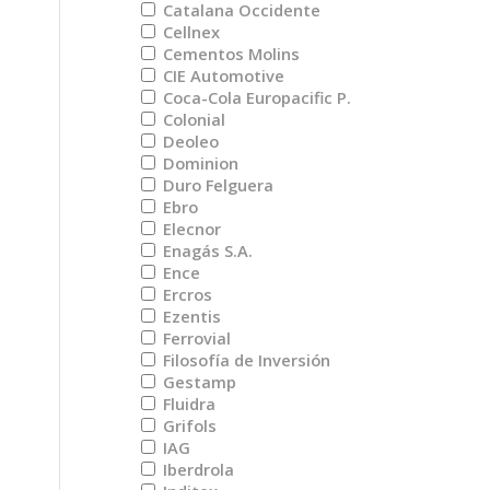
Catalana Occidente
Cellnex
Cementos Molins
CIE Automotive
Coca-Cola Europacific P.
Colonial
Deoleo
Dominion
Duro Felguera
Ebro
Elecnor
Enagás S.A.
Ence
Ercros
Ezentis
Ferrovial
Filosofía de Inversión
Gestamp
Fluidra
Grifols
IAG
Iberdrola