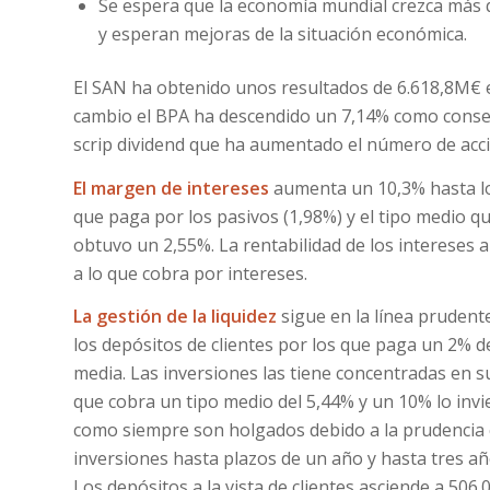
Se espera que la economía mundial crezca más 
y esperan mejoras de la situación económica.
El SAN ha obtenido unos resultados de 6.618,8M€ 
cambio el BPA ha descendido un 7,14% como consec
scrip dividend que ha aumentado el número de acc
El margen de intereses
aumenta un 10,3% hasta lo
que paga por los pasivos (1,98%) y el tipo medio q
obtuvo un 2,55%. La rentabilidad de los intereses
a lo que cobra por intereses.
La gestión de la liquidez
sigue en la línea prudent
los depósitos de clientes por los que paga un 2% 
media. Las inversiones las tiene concentradas en su
que cobra un tipo medio del 5,44% y un 10% lo invi
como siempre son holgados debido a la prudencia 
inversiones hasta plazos de un año y hasta tres añ
Los depósitos a la vista de clientes asciende a 506