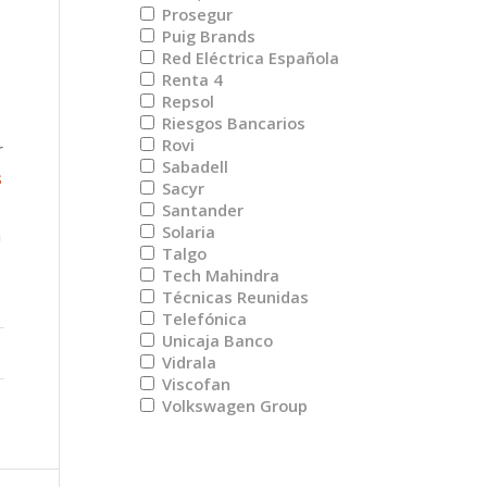
Prosegur
Puig Brands
Red Eléctrica Española
Renta 4
Repsol
Riesgos Bancarios
Rovi
r
Sabadell
s
Sacyr
Santander
Solaria
á
Talgo
Tech Mahindra
Técnicas Reunidas
Telefónica
Unicaja Banco
Vidrala
Viscofan
Volkswagen Group