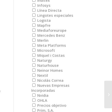
Inditex
Infosys
Línea Directa
Lingotes especiales
Logista
Mapfre
Mediaforeurope
Mercedes Benz
Merlin
Meta Platforms
Microsoft
Miquel i Costas
Naturgy
Naturhouse
Neinor Homes
Nextil
Nicolás Correa
Nuevas Empresas
Incorporadas
e
Re
Nvidia
OHLA
Precios objetivo
Prim, S.A.