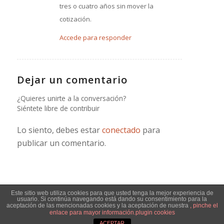
tres o cuatro años sin mover la
cotización.
Accede para responder
Dejar un comentario
¿Quieres unirte a la conversación?
Siéntete libre de contribuir
Lo siento, debes estar
conectado
para
publicar un comentario.
Este sitio web utiliza cookies para que usted tenga la mejor experiencia de
usuario. Si continúa navegando está dando su consentimiento para la
© Copyright - Jose Manuel Durba -
Enfold WordPress Theme by Kriesi
aceptación de las mencionadas cookies y la aceptación de nuestra
, pinche el
enlace para mayor información.
plugin cookies
ACEPTAR