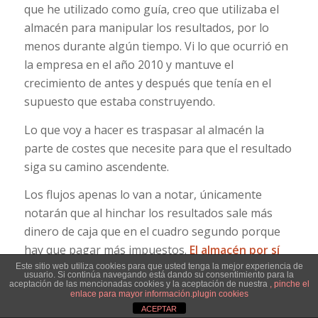
que he utilizado como guía, creo que utilizaba el
almacén para manipular los resultados, por lo
menos durante algún tiempo. Vi lo que ocurrió en
la empresa en el año 2010 y mantuve el
crecimiento de antes y después que tenía en el
supuesto que estaba construyendo.
Lo que voy a hacer es traspasar al almacén la
parte de costes que necesite para que el resultado
siga su camino ascendente.
Los flujos apenas lo van a notar, únicamente
notarán que al hinchar los resultados sale más
dinero de caja que en el cuadro segundo porque
hay que pagar más impuestos.
El almacén por sí
mismo, no mueve dinero
ya que, por una parte
Este sitio web utiliza cookies para que usted tenga la mejor experiencia de
usuario. Si continúa navegando está dando su consentimiento para la
aceptación de las mencionadas cookies y la aceptación de nuestra
, pinche el
todo el gasto que se traslada al almacén hace su
enlace para mayor información.
plugin cookies
marcha y se va pagando cuando corresponda y
ACEPTAR