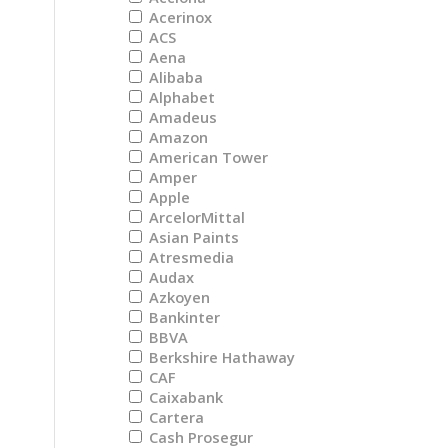
Acerinox
ACS
Aena
Alibaba
Alphabet
Amadeus
Amazon
American Tower
Amper
Apple
ArcelorMittal
Asian Paints
Atresmedia
Audax
Azkoyen
Bankinter
BBVA
Berkshire Hathaway
CAF
Caixabank
Cartera
Cash Prosegur