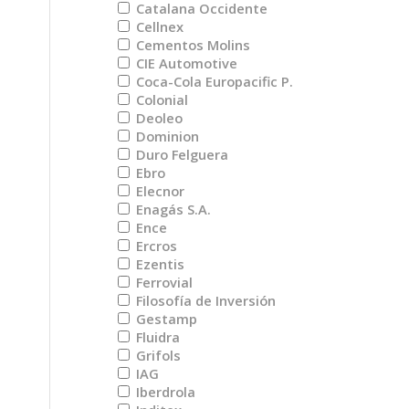
Catalana Occidente
Cellnex
Cementos Molins
CIE Automotive
Coca-Cola Europacific P.
Colonial
Deoleo
Dominion
Duro Felguera
Ebro
Elecnor
Enagás S.A.
Ence
Ercros
Ezentis
Ferrovial
Filosofía de Inversión
Gestamp
Fluidra
Grifols
IAG
Iberdrola