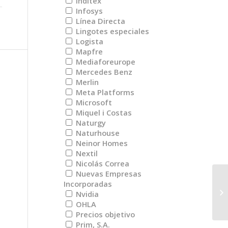
Inditex
Infosys
Línea Directa
Lingotes especiales
Logista
Mapfre
Mediaforeurope
Mercedes Benz
Merlin
Meta Platforms
Microsoft
Miquel i Costas
Naturgy
Naturhouse
Neinor Homes
Nextil
Nicolás Correa
Nuevas Empresas
Incorporadas
Vi
Nvidia
pa
OHLA
Precios objetivo
Prim, S.A.