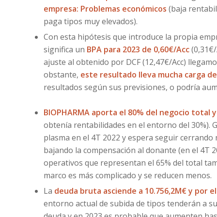
empresa: Problemas económicos
(baja rentabi
paga tipos muy elevados).
Con esta hipótesis que introduce la propia em
significa un
BPA para 2023 de 0,60€/Acc
(0,31€
ajuste al obtenido por DCF (12,47€/Acc) llegam
obstante,
este resultado lleva mucha carga d
resultados según sus previsiones, o podría aum
BIOPHARMA aporta el 80% del negocio total y 
obtenía rentabilidades en el entorno del 30%). G
plasma en el 4T 2022 y espera seguir cerrando m
bajando la compensación al donante (en el 4T 2
operativos que representan el 65% del total ta
marco es más complicado y se reducen menos.
La
deuda bruta asciende a 10.756,2M€ y por el
entorno actual de subida de tipos tenderán a s
deuda y en 2023 es probable que aumenten has