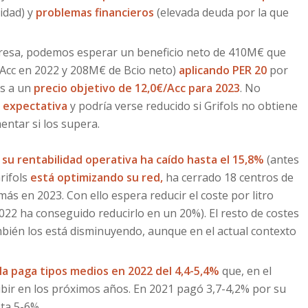
lidad) y
problemas financieros
(elevada deuda por la que
presa, podemos esperar un beneficio neto de 410M€ que
/Acc en 2022 y 208M€ de Bcio neto)
aplicando PER 20
por
os a un
precio objetivo de 12,0€/Acc para 2023
. No
e expectativa
y podría verse reducido si Grifols no obtiene
entar si los supera.
su rentabilidad operativa ha caído hasta el 15,8%
(antes
rifols
está optimizando su red,
ha cerrado 18 centros de
ás en 2023. Con ello espera reducir el coste por litro
022 ha conseguido reducirlo en un 20%). El resto de costes
mbién los está disminuyendo, aunque en el actual contexto
la paga tipos medios en 2022 del 4,4-5,4%
que, en el
ubir en los próximos años. En 2021 pagó 3,7-4,2% por su
ta 5-6%.