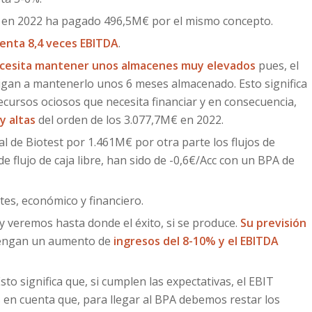
y en 2022 ha pagado 496,5M€ por el mismo concepto.
enta 8,4 veces EBITDA
.
cesita mantener unos almacenes muy elevados
pues, el
igan a mantenerlo unos 6 meses almacenado. Esto significa
ursos ociosos que necesita financiar y en consecuencia,
y altas
del orden de los 3.077,7M€ en 2022.
l de Biotest por 1.461M€ por otra parte los flujos de
e flujo de caja libre, han sido de -0,6€/Acc con un BPA de
es, económico y financiero.
 veremos hasta donde el éxito, si se produce.
Su previsión
btengan un aumento de
ingresos del 8-10% y el EBITDA
o significa que, si cumplen las expectativas, el EBIT
n cuenta que, para llegar al BPA debemos restar los