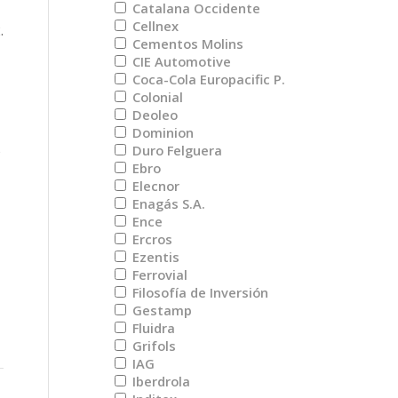
Catalana Occidente
Cellnex
.
Cementos Molins
CIE Automotive
Coca-Cola Europacific P.
Colonial
Deoleo
Dominion
o
Duro Felguera
Ebro
Elecnor
Enagás S.A.
Ence
Ercros
Ezentis
Ferrovial
Filosofía de Inversión
Gestamp
Fluidra
Grifols
IAG
Iberdrola