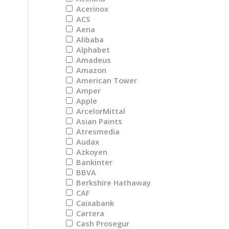
Acerinox
ACS
Aena
Alibaba
Alphabet
Amadeus
Amazon
American Tower
Amper
Apple
ArcelorMittal
Asian Paints
Atresmedia
Audax
Azkoyen
Bankinter
BBVA
Berkshire Hathaway
CAF
Caixabank
Cartera
Cash Prosegur