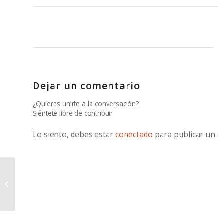
Dejar un comentario
¿Quieres unirte a la conversación?
Siéntete libre de contribuir
Lo siento, debes estar
conectado
para publicar un
Vidrala. Año 2022 y previsiones
para 2023