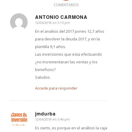
COMENTARIOS
ANTONIO CARMONA
12/06/2018 en 5:15 pm
Dice:
En el analisis del 2017 pones 12,7 años
para devolver la deuda 2017, y en la
plantilla 9,1 años.
Las inversiones que esta efectuando
¿no incrementaran las ventas y los
beneficios?
Saludos.
Accede para responder
jmdurba
12/06/2018 en 5:46 pm
Dice:
Es cierto, es porque en el análisis la caja