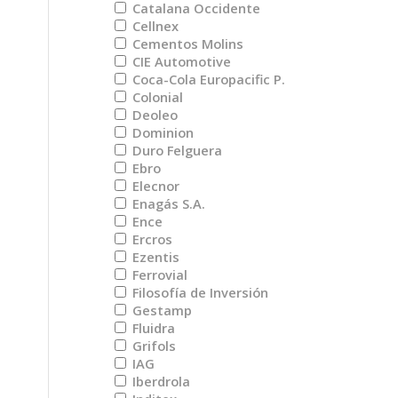
Catalana Occidente
Cellnex
Cementos Molins
CIE Automotive
Coca-Cola Europacific P.
Colonial
Deoleo
Dominion
Duro Felguera
Ebro
Elecnor
Enagás S.A.
Ence
Ercros
Ezentis
Ferrovial
Filosofía de Inversión
Gestamp
Fluidra
Grifols
IAG
Iberdrola