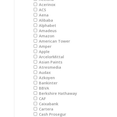
Acerinox
ACS
Aena
Alibaba
Alphabet
Amadeus
Amazon
American Tower
Amper
Apple
ArcelorMittal
Asian Paints
Atresmedia
Audax
Azkoyen
Bankinter
BBVA
Berkshire Hathaway
CAF
Caixabank
Cartera
Cash Prosegur