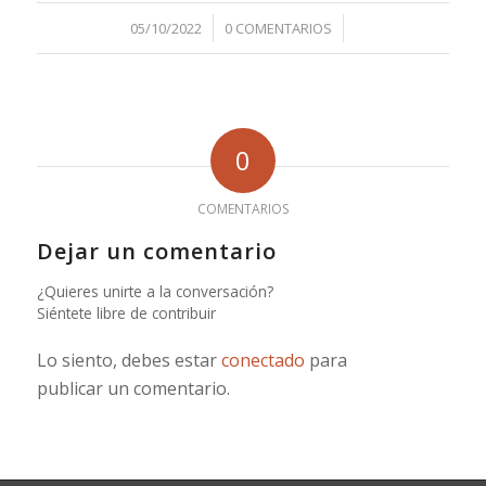
/
/
05/10/2022
0 COMENTARIOS
0
COMENTARIOS
Dejar un comentario
¿Quieres unirte a la conversación?
Siéntete libre de contribuir
Lo siento, debes estar
conectado
para
publicar un comentario.