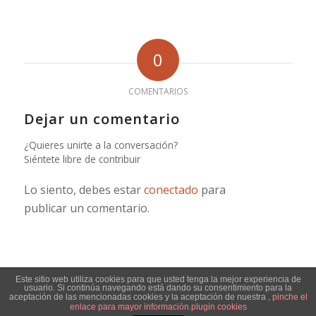
0
COMENTARIOS
Dejar un comentario
¿Quieres unirte a la conversación?
Siéntete libre de contribuir
Lo siento, debes estar
conectado
para
publicar un comentario.
Este sitio web utiliza cookies para que usted tenga la mejor experiencia de
usuario. Si continúa navegando está dando su consentimiento para la
© Copyright - Jose Manuel Durba -
Enfold WordPress Theme by Kriesi
aceptación de las mencionadas cookies y la aceptación de nuestra
, pinche el
enlace para mayor información.
plugin cookies