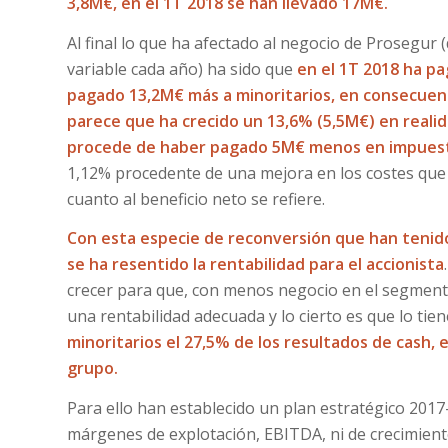
3,8M€, en el 1T 2018 se han llevado 17M€.
Al final lo que ha afectado al negocio de Prosegur
variable cada año) ha sido que
en el 1T 2018 ha p
pagado 13,2M€ más a minoritarios, en consecuenc
parece que ha crecido un 13,6% (5,5M€) en reali
procede de haber pagado 5M€ menos en impues
1,12% procedente de una mejora en los costes que 
cuanto al beneficio neto se refiere.
Con esta especie de reconversión que han tenido
se ha resentido la rentabilidad para el accionista
crecer para que, con menos negocio en el segmen
una rentabilidad adecuada y lo cierto es que lo tien
minoritarios el 27,5% de los resultados de cash,
grupo.
Para ello han establecido un plan estratégico 201
márgenes de explotación, EBITDA, ni de crecimiento