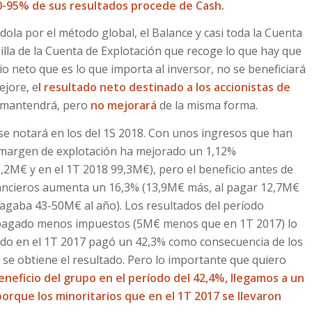
90-95% de sus resultados procede de Cash.
dola por el método global, el Balance y casi toda la Cuenta
illa de la Cuenta de Explotación que recoge lo que hay que
io neto que es lo que importa al inversor, no se beneficiará
ejore, e
l resultado neto destinado a los accionistas de
 mantendrá, pero
no mejorará
de la misma forma.
 se notará en los del 1S 2018. Con unos ingresos que han
l margen de explotación ha mejorado un 1,12%
,2M€ y en el 1T 2018 99,3M€), pero el beneficio antes de
nancieros aumenta un 16,3% (13,9M€ más, al pagar 12,7M€
agaba 43-50M€ al año). Los resultados del período
pagado menos impuestos (5M€ menos que en 1T 2017) lo
ndo en el 1T 2017 pagó un 42,3% como consecuencia de los
 se obtiene el resultado. Pero lo importante que quiero
neficio del grupo en el período del 42,4%, llegamos a un
orque los minoritarios que en el 1T 2017 se llevaron