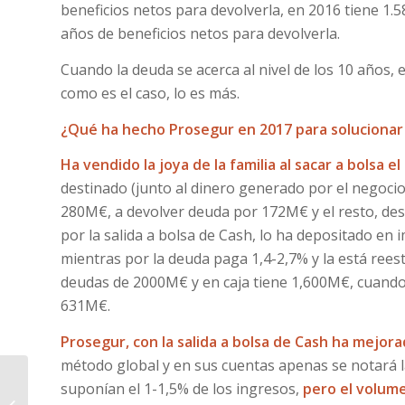
beneficios netos para devolverla, en 2016 tiene 1
años de beneficios netos para devolverla.
Cuando la deuda se acerca al nivel de los 10 años
como es el caso, lo es más.
¿Qué ha hecho Prosegur en 2017 para solucionar
Ha vendido la joya de la familia al sacar a bolsa 
destinado (junto al dinero generado por el negoci
280M€, a devolver deuda por 172M€ y el resto, de
por la salida a bolsa de Cash, lo ha depositado en 
mientras por la deuda paga 1,4-2,7% y la está rees
deudas de 2000M€ y en caja tiene 1,600M€, cuando
631M€.
Prosegur, con la salida a bolsa de Cash ha mejora
método global y en sus cuentas apenas se notará l
suponían el 1-1,5% de los ingresos,
pero el volum
Prosegur. Precio Objetivo y Claves