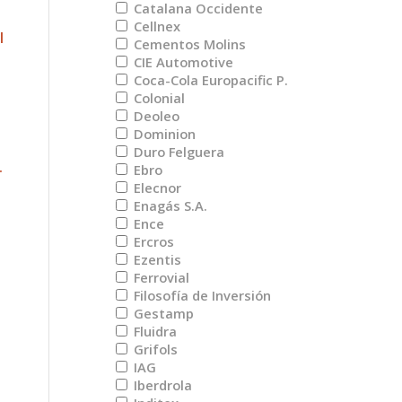
Catalana Occidente
Cellnex
l
Cementos Molins
CIE Automotive
Coca-Cola Europacific P.
Colonial
Deoleo
Dominion
Duro Felguera
.
Ebro
Elecnor
Enagás S.A.
Ence
Ercros
Ezentis
Ferrovial
Filosofía de Inversión
Gestamp
Fluidra
Grifols
IAG
Iberdrola