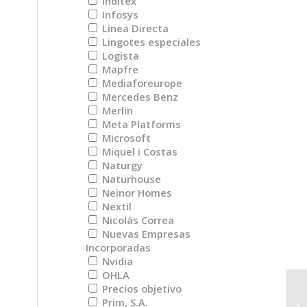
Inditex
Infosys
Línea Directa
Lingotes especiales
Logista
Mapfre
Mediaforeurope
Mercedes Benz
Merlin
Meta Platforms
Microsoft
Miquel i Costas
Naturgy
Naturhouse
Neinor Homes
Nextil
Nicolás Correa
Nuevas Empresas
Incorporadas
Nvidia
OHLA
Precios objetivo
RA
Prim, S.A.