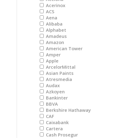
Acerinox
ACS
Aena
Alibaba
Alphabet
Amadeus
Amazon
American Tower
Amper
Apple
ArcelorMittal
Asian Paints
Atresmedia
Audax
Azkoyen
Bankinter
BBVA
Berkshire Hathaway
CAF
Caixabank
Cartera
Cash Prosegur