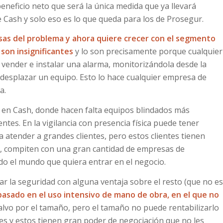
beneficio neto que será la única medida que ya llevará
e Cash y solo eso es lo que queda para los de Prosegur.
usas del problema y ahora quiere crecer con el segmento
son insignificantes
y lo son precisamente porque cualquier
 vender e instalar una alarma, monitorizándola desde la
 o desplazar un equipo. Esto lo hace cualquier empresa de
a.
e en Cash, donde hacen falta equipos blindados más
ntes. En la vigilancia con presencia física puede tener
 atender a grandes clientes, pero estos clientes tienen
, compiten con una gran cantidad de empresas de
do el mundo que quiera entrar en el negocio.
r la seguridad con alguna ventaja sobre el resto (que no es
asado en el uso intensivo de mano de obra, en el que no
salvo por el tamaño, pero el tamaño no puede rentabilizarlo
des y estos tienen gran poder de negociación que no les