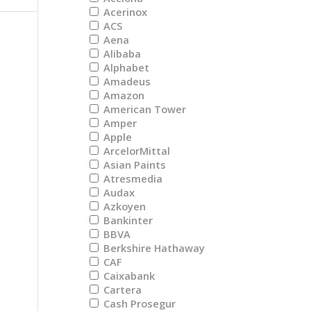
Acerinox
ACS
Aena
Alibaba
Alphabet
Amadeus
Amazon
American Tower
Amper
Apple
ArcelorMittal
Asian Paints
Atresmedia
Audax
Azkoyen
Bankinter
BBVA
Berkshire Hathaway
CAF
Caixabank
Cartera
Cash Prosegur