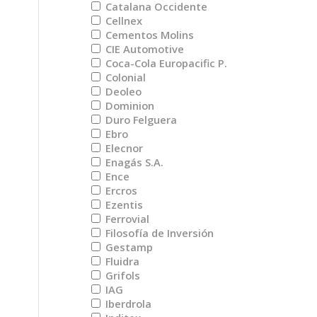
Catalana Occidente
Cellnex
Cementos Molins
CIE Automotive
Coca-Cola Europacific P.
Colonial
Deoleo
Dominion
Duro Felguera
Ebro
Elecnor
Enagás S.A.
Ence
Ercros
Ezentis
Ferrovial
Filosofía de Inversión
Gestamp
Fluidra
Grifols
IAG
Iberdrola