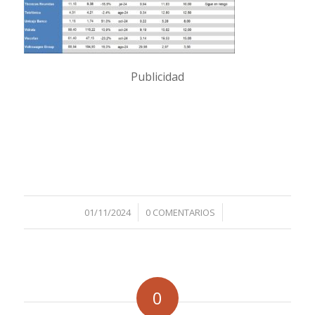
Publicidad
/
/
01/11/2024
0 COMENTARIOS
0