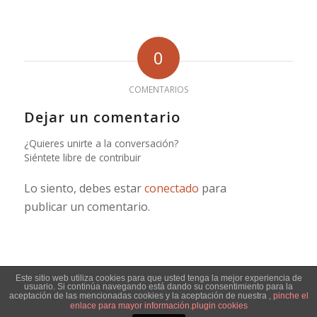
0
COMENTARIOS
Dejar un comentario
¿Quieres unirte a la conversación?
Siéntete libre de contribuir
Lo siento, debes estar
conectado
para
publicar un comentario.
Este sitio web utiliza cookies para que usted tenga la mejor experiencia de
usuario. Si continúa navegando está dando su consentimiento para la
© Copyright - Jose Manuel Durba -
Enfold WordPress Theme by Kriesi
aceptación de las mencionadas cookies y la aceptación de nuestra
, pinche el
enlace para mayor información.
plugin cookies