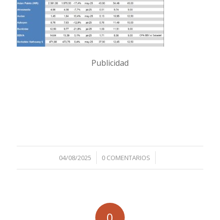
Publicidad
/
/
04/08/2025
0 COMENTARIOS
0