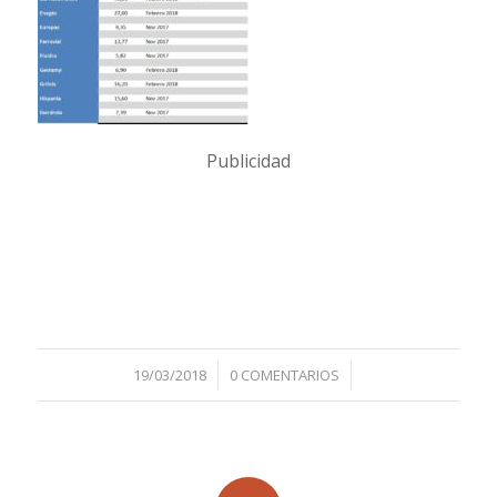
Publicidad
/
/
19/03/2018
0 COMENTARIOS