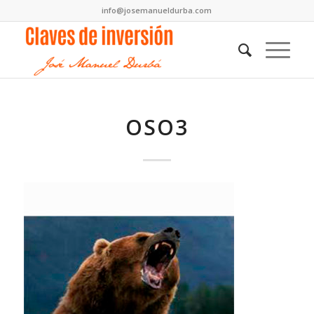
info@josemanueldurba.com
OSO3