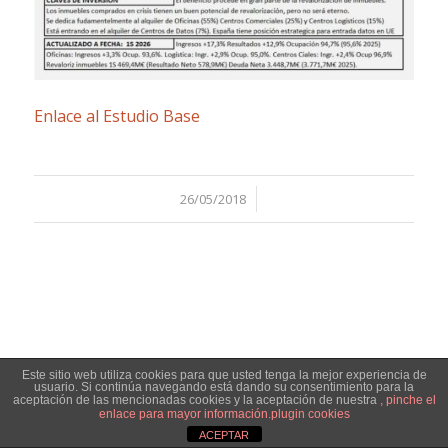
Enlace al Estudio Base
/
26/05/2018
Este sitio web utiliza cookies para que usted tenga la mejor experiencia de
usuario. Si continúa navegando está dando su consentimiento para la
© Copyright - Jose Manuel Durba -
Enfold WordPress Theme by Kriesi
aceptación de las mencionadas cookies y la aceptación de nuestra
, pinche el
enlace para mayor información.
plugin cookies
ACEPTAR