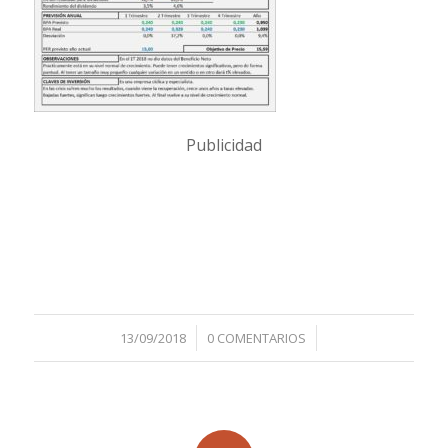
Publicidad
/
/
13/09/2018
0 COMENTARIOS