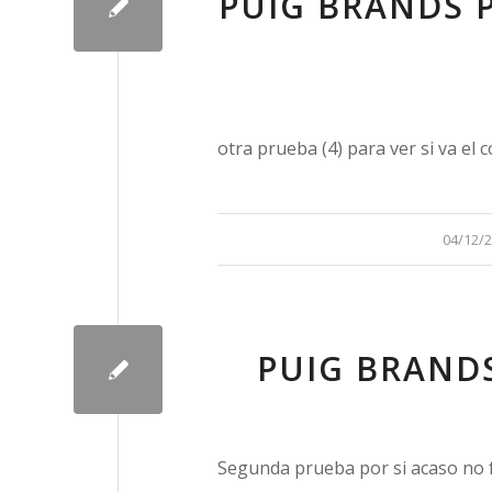
PUIG BRANDS P
otra prueba (4) para ver si va el 
/
04/12/
PUIG BRANDS
Segunda prueba por si acaso no 