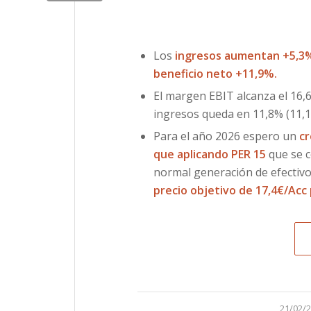
Los
ingresos aumentan +5,3
beneficio neto +11,9%.
El margen EBIT alcanza el 16,
ingresos queda en 11,8% (11,1
Para el año 2026 espero un
cr
que aplicando PER 15
que se c
normal generación de efectivo 
precio objetivo de 17,4€/Acc 
/
21/02/