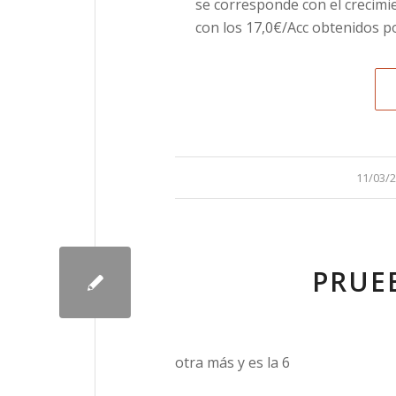
se corresponde con el crecim
con los 17,0€/Acc obtenidos p
/
11/03/
PRUE
otra más y es la 6