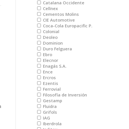
Catalana Occidente
Cellnex
Cementos Molins
CIE Automotive
Coca-Cola Europacific P.
Colonial
Deoleo
Dominion
Duro Felguera
Ebro
Elecnor
Enagás S.A.
Ence
Ercros
Ezentis
Ferrovial
Filosofía de Inversión
Gestamp
a
Fluidra
Grifols
IAG
Iberdrola