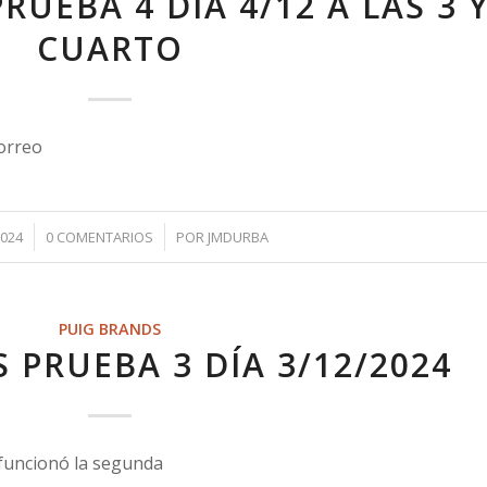
RUEBA 4 DÍA 4/12 A LAS 3 
CUARTO
correo
/
2024
0 COMENTARIOS
POR
JMDURBA
PUIG BRANDS
 PRUEBA 3 DÍA 3/12/2024
funcionó la segunda