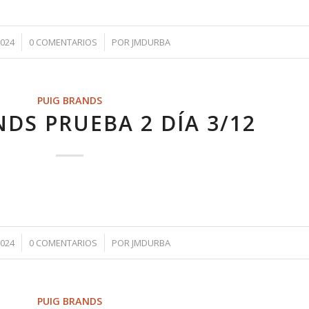
/
2024
0 COMENTARIOS
POR
JMDURBA
PUIG BRANDS
DS PRUEBA 2 DÍA 3/12
/
2024
0 COMENTARIOS
POR
JMDURBA
PUIG BRANDS