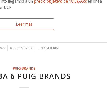
iento llegamos a un
precio objetivo de 18,0€/Acc
en línea
or DCF.
Leer más
/
2025
0 COMENTARIOS
POR
JMDURBA
PUIG BRANDS
BA 6 PUIG BRANDS