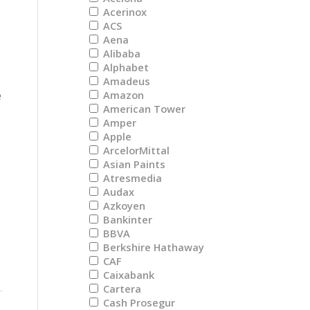
Acerinox
ACS
Aena
Alibaba
Alphabet
Amadeus
Amazon
e
American Tower
Amper
Apple
ArcelorMittal
Asian Paints
Atresmedia
Audax
Azkoyen
Bankinter
BBVA
Berkshire Hathaway
CAF
Caixabank
Cartera
Cash Prosegur