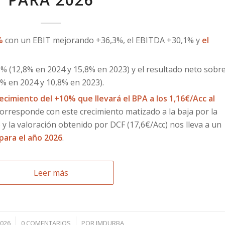
%
con un EBIT mejorando +36,3%, el EBITDA +30,1% y
el
6% (12,8% en 2024 y 15,8% en 2023) y el resultado neto sobr
% en 2024 y 10,8% en 2023).
ecimiento del +10% que llevará el BPA a los 1,16€/Acc al
orresponde con este crecimiento matizado a la baja por la
y la valoración obtenido por DCF (17,6€/Acc) nos lleva a un
para el año 2026
.
Leer más
/
2026
0 COMENTARIOS
POR
JMDURBA