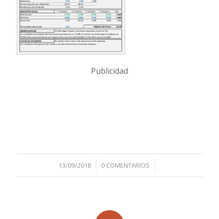
Publicidad
/
/
13/09/2018
0 COMENTARIOS