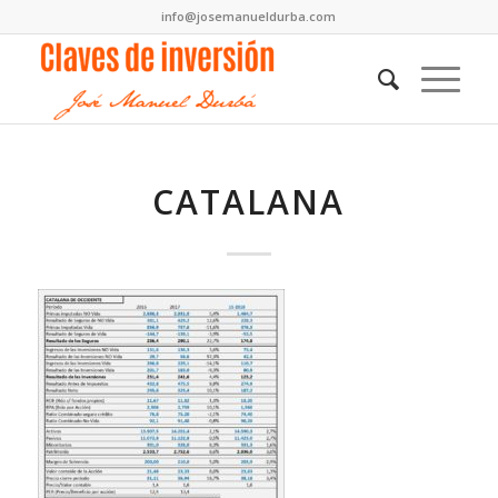
info@josemanueldurba.com
CATALANA