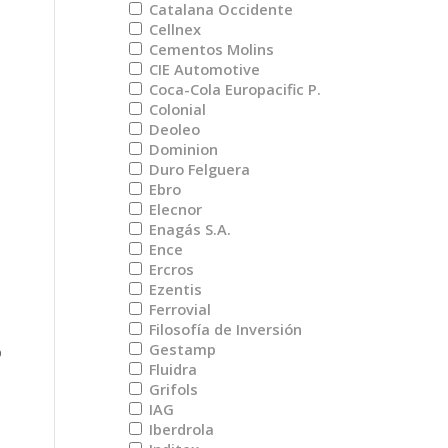
Catalana Occidente
Cellnex
Cementos Molins
CIE Automotive
Coca-Cola Europacific P.
Colonial
Deoleo
Dominion
Duro Felguera
Ebro
Elecnor
Enagás S.A.
Ence
Ercros
Ezentis
Ferrovial
Filosofía de Inversión
Gestamp
%
Fluidra
Grifols
IAG
Iberdrola