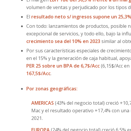
volumen de ventas y perjudicado por los tipos 
El
resultado neto s/ ingresos supone un 25,3%
Con todo: lanzamientos de productos, posible n
excepcional de servicios, y todo ello, bajo la inf
crecimiento sea del 10% en 2023
similar al ob
Por sus características especiales de crecimiento
en el 15% y la generación de caja habitual, apo
PER 25 sobre un BPA de 6,7$/Acc
(6,15$/Acc en
167,5$/Acc
.
Por zonas geográficas:
AMERICAS
(43% del negocio total) creció +10
Mac y el resultado operativo +17,4% con una 
2021.
EUROPA
(24% del negocio total) creció 6,5% 