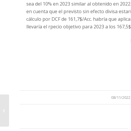
sea del 10% en 2023 similar al obtenido en 2022.
en cuenta que el previsto sin efecto divisa estar
cálculo por DCF de 161,7$/Acc. habría que aplic
llevaría el rpecio objetivo para 2023 a los 167,5$
/
08/11/2022
Logista. Año 2022 (cerrado el
30/9/2022) y previsiones para 2023