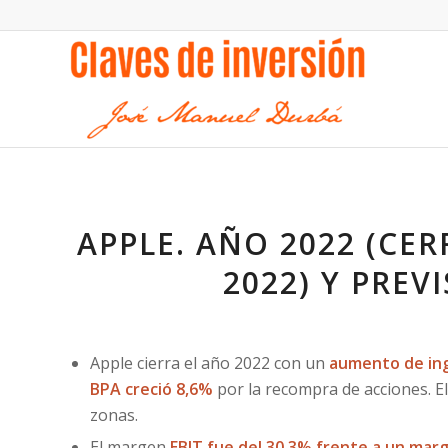
APPLE. AÑO 2022 (CER
2022) Y PREV
Apple cierra el año 2022 con un
aumento de ing
BPA creció 8,6%
por la recompra de acciones. El
zonas.
El margen
EBIT fue del 30,3% frente a un mar