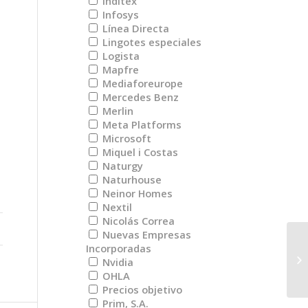
Inditex
Infosys
Línea Directa
Lingotes especiales
Logista
Mapfre
Mediaforeurope
Mercedes Benz
Merlin
Meta Platforms
Microsoft
Miquel i Costas
Naturgy
Naturhouse
Neinor Homes
Nextil
Nicolás Correa
Nuevas Empresas
Incorporadas
Pr
Nvidia
fe
OHLA
Precios objetivo
Prim, S.A.