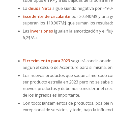
subir tipos en RF y a las bajadas de la bolsa en R
La
deuda Neta
sigue siendo negativa por -49.0
Excedente de circulante
por 20.340M$ y una ge
superan los 110.907M$ que suman los resultado
Las
inversiones
igualan la amortización y el flu
6,2$/Acc
El crecimiento para 2023
seguirá condicionado p
Según el cálculo de Accenture para sí misma, en 
Los nuevos productos que saque al mercado cond
ser producto estrella en 2023 pero no se sabe 
nuevos productos y debemos considerar el creci
de los ingresos es importante.
Con todo: lanzamientos de productos, posible n
excepcional de servicios, y todo, bajo la influen