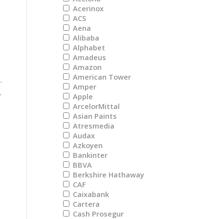
Acerinox
ACS
Aena
Alibaba
Alphabet
Amadeus
Amazon
American Tower
.
Amper
.
Apple
ArcelorMittal
Asian Paints
Atresmedia
Audax
Azkoyen
Bankinter
BBVA
Berkshire Hathaway
CAF
Caixabank
Cartera
Cash Prosegur