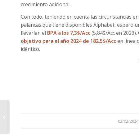
crecimiento adicional.
Con todo, teniendo en cuenta las circunstancias en 
palancas que tiene disponibles Alphabet, espero 
llevarían el
BPA a los 7,3$/Acc
(5,84$/Acc en 2023).
objetivo para el año 2024 de 182,5$/Acc
en línea 
idéntico.
Precios objetivo actualizados a
fecha 1 de Febrero de 2024
/
03/02/2024