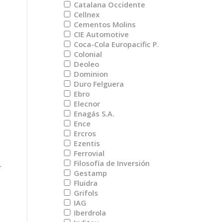
Catalana Occidente
Cellnex
Cementos Molins
CIE Automotive
Coca-Cola Europacific P.
Colonial
Deoleo
Dominion
Duro Felguera
Ebro
Elecnor
Enagás S.A.
Ence
Ercros
Ezentis
Ferrovial
Filosofía de Inversión
.
Gestamp
Fluidra
Grifols
IAG
Iberdrola