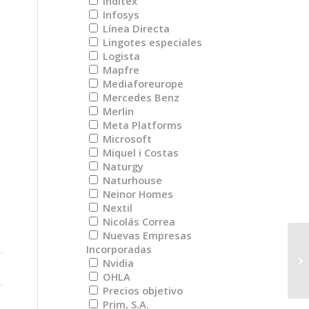
Inditex
Infosys
Línea Directa
Lingotes especiales
Logista
Mapfre
Mediaforeurope
Mercedes Benz
Merlin
Meta Platforms
Microsoft
Miquel i Costas
Naturgy
Naturhouse
Neinor Homes
Nextil
Nicolás Correa
Nuevas Empresas
Incorporadas
Am
Nvidia
pa
OHLA
Precios objetivo
Prim, S.A.