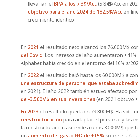
llevarían el
BPA a los 7,3$/Acc
(5,84$/Acc en 202
objetivo para el año 2024 de 182,5$/Acc
en lín
crecimiento idéntico
En
2021
el resultado neto alcanzó los 76.000M$ c
del Covid
. Los ingresos del año aumentaron +41% y
Alphabet había crecido en el entorno del 10% s/202
En
2022
el resultado bajó hasta los 60.000M$ a co
una estructura de personal que estaba sobredi
en 2021). El año 2022 también estuvo afectado por
de -3.500M$ en sus inversiones
(en 2021 obtuvo +
En 2023
el resultado queda en 73.800M$. Ha sido u
reestructuración
para adaptar el personal y las in
la reestructuración asciende a unos 3.000M$ que ha
un
aumento del gasto I+D de +15%
sobre el año 