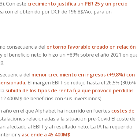
3). Con este
crecimiento justifica un PER 25 y un precio
ea con el obtenido por DCF de 196,8$/Acc para un
omo consecuencia del
entorno favorable creado en relación
 el beneficio neto lo hizo un +89% sobre el año 2021 en qu
0.
nsecuencia del
menor crecimiento en ingresos (+9,8%) con
mensionada.
El margen EBIT se redujo hasta el 26,5% (30,6%
 la
subida de los tipos de renta fija que provocó pérdidas
12.400M$ de beneficios con sus inversiones).
n año en el que Alphabet ha incurrido en fuertes
costes de
stalaciones relacionadas a la situación pre-Covid El coste de
n afectado al EBIT y al resultado neto. La IA ha requerido
anterior y
asciende a 45.400M$.