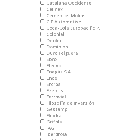
Catalana Occidente
Cellnex
Cementos Molins
CIE Automotive
Coca-Cola Europacific P.
Colonial
Deoleo
Dominion
Duro Felguera
Ebro
Elecnor
Enagás S.A.
Ence
Ercros
Ezentis
Ferrovial
Filosofía de Inversión
Gestamp
Fluidra
Grifols
IAG
Iberdrola