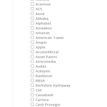
Acerinox
ACS
Aena
Alibaba
Alphabet
Amadeus
Amazon
American Tower
Amper
Apple
ArcelorMittal
Asian Paints
Atresmedia
Audax
Azkoyen
Bankinter
BBVA
Berkshire Hathaway
CAF
Caixabank
Cartera
Cash Prosegur