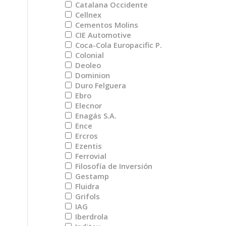
Catalana Occidente
Cellnex
Cementos Molins
CIE Automotive
Coca-Cola Europacific P.
Colonial
Deoleo
Dominion
Duro Felguera
Ebro
Elecnor
Enagás S.A.
Ence
Ercros
Ezentis
Ferrovial
Filosofía de Inversión
Gestamp
Fluidra
Grifols
IAG
Iberdrola