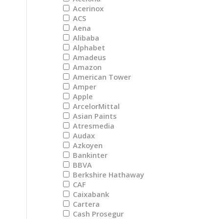
Acerinox
ACS
Aena
Alibaba
Alphabet
Amadeus
Amazon
American Tower
Amper
Apple
ArcelorMittal
Asian Paints
Atresmedia
Audax
Azkoyen
Bankinter
BBVA
Berkshire Hathaway
CAF
Caixabank
Cartera
Cash Prosegur