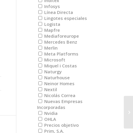
Inditex
Infosys
Línea Directa
Lingotes especiales
Logista
Mapfre
Mediaforeurope
Mercedes Benz
Merlin
Meta Platforms
Microsoft
Miquel i Costas
Naturgy
Naturhouse
Neinor Homes
Nextil
Nicolás Correa
Nuevas Empresas
Incorporadas
RE
Nvidia
20
OHLA
Precios objetivo
Prim, S.A.