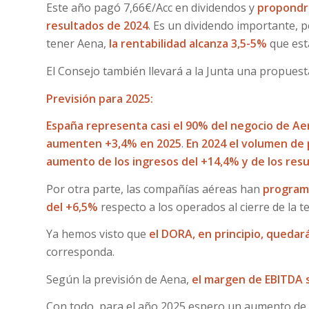
Este año pagó 7,66€/Acc en dividendos y
propondrá
resultados de 2024
. Es un dividendo importante, p
tener Aena,
la rentabilidad alcanza 3,5-5%
que esta
El Consejo también llevará a la Junta una propues
Previsión para 2025:
España representa casi el 90% del negocio de Ae
aumenten +3,4% en 2025
.
En 2024 el volumen de
aumento de los ingresos del +14,4% y de los res
Por otra parte, las compañías aéreas han
program
del +6,5%
respecto a los operados al cierre de la 
Ya hemos visto que
el DORA, en principio, quedar
corresponda.
Según la previsión de Aena,
el margen de EBITDA
Con todo, para el año 2025 espero un aumento de 