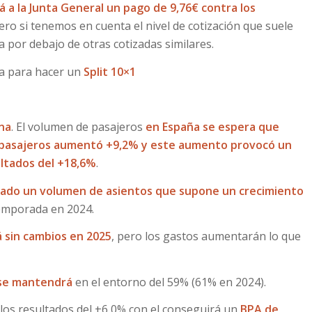
 a la Junta General un pago de 9,76€ contra los
ero si tenemos en cuenta el nivel de cotización que suele
 por debajo de otras cotizadas similares.
ta para hacer un
Split 10×1
na
. El volumen de pasajeros
en España se espera que
 pasajeros aumentó +9,2% y este aumento provocó un
ultados del +18,6%
.
ado un volumen de asientos que supone un crecimiento
temporada en 2024.
á sin cambios en 2025
, pero los gastos aumentarán lo que
 se mantendrá
en el entorno del 59% (61% en 2024).
los resultados del +6,0% con el conseguirá un
BPA de