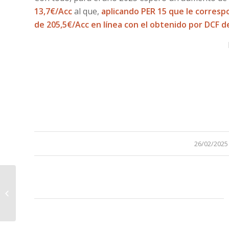
13,7€/Acc
al que,
aplicando PER 15 que le corres
de 205,5€/Acc en línea con el obtenido por DCF d
/
26/02/2025
EBRO FOODS. Año 2024 y
previsiones para 2025