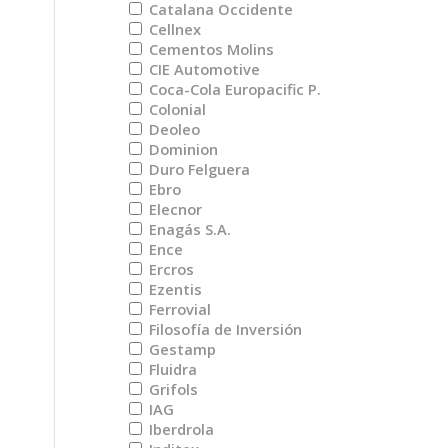
Catalana Occidente
Cellnex
Cementos Molins
CIE Automotive
Coca-Cola Europacific P.
Colonial
Deoleo
Dominion
Duro Felguera
Ebro
Elecnor
Enagás S.A.
Ence
Ercros
Ezentis
Ferrovial
Filosofía de Inversión
Gestamp
Fluidra
Grifols
IAG
Iberdrola