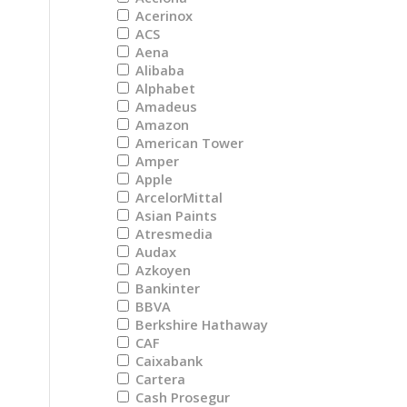
Acerinox
ACS
Aena
Alibaba
Alphabet
Amadeus
Amazon
American Tower
Amper
Apple
ArcelorMittal
Asian Paints
Atresmedia
Audax
Azkoyen
Bankinter
BBVA
Berkshire Hathaway
CAF
Caixabank
Cartera
Cash Prosegur