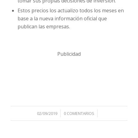
tomar sus propias decisiones de inversión.
Estos precios los actualizo todos los meses en
base a la nueva información oficial que
publican las empresas.
Publicidad
/
/
02/09/2019
0 COMENTARIOS