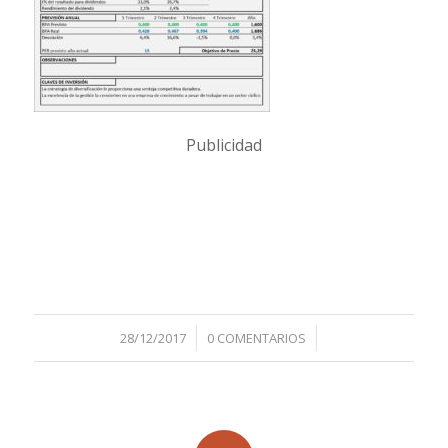
Publicidad
/
/
28/12/2017
0 COMENTARIOS