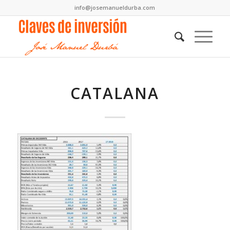
info@josemanueldurba.com
CATALANA