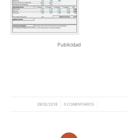
Publicidad
/
/
28/02/2018
0 COMENTARIOS