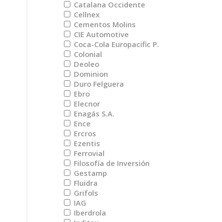
Catalana Occidente
Cellnex
Cementos Molins
CIE Automotive
Coca-Cola Europacific P.
Colonial
Deoleo
Dominion
Duro Felguera
Ebro
Elecnor
Enagás S.A.
Ence
Ercros
Ezentis
Ferrovial
Filosofía de Inversión
Gestamp
Fluidra
Grifols
IAG
Iberdrola