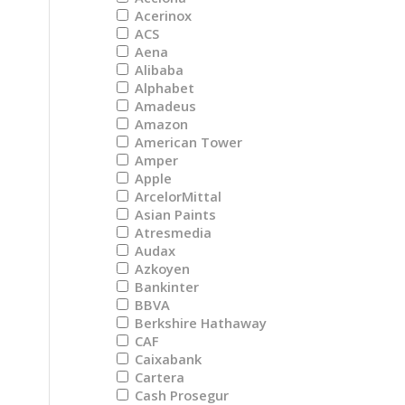
Acerinox
ACS
Aena
Alibaba
Alphabet
Amadeus
Amazon
American Tower
Amper
Apple
ArcelorMittal
Asian Paints
Atresmedia
Audax
Azkoyen
Bankinter
BBVA
Berkshire Hathaway
CAF
Caixabank
Cartera
Cash Prosegur