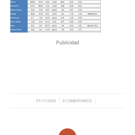
Publicidad
/
/
01/11/2025
0 COMENTARIOS